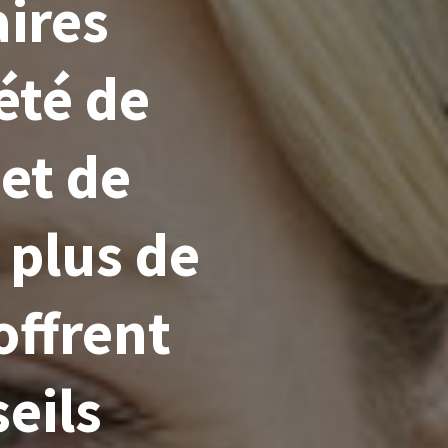
ires
été de
et de
 plus de
offrent
eils