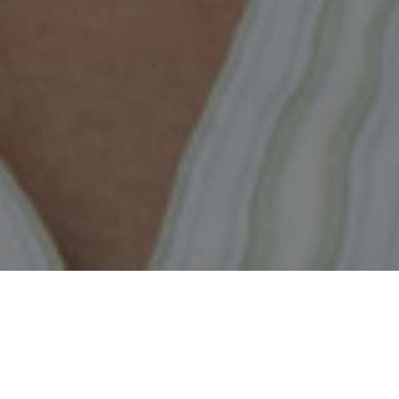
e prêteurs, y compris les grandes banques, les
fiduciaires, nos courtiers hypothécaires sont
duits hypothécaires disponibles, allant des