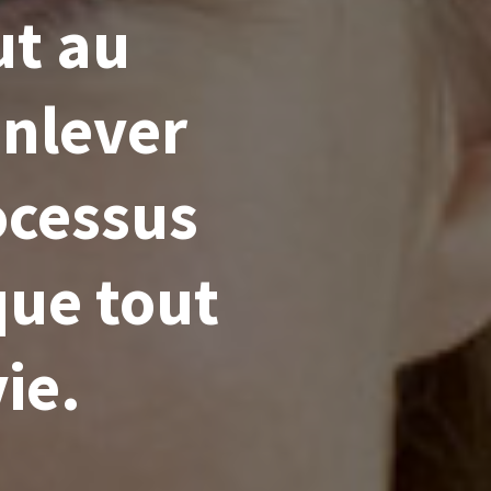
ut au
enlever
rocessus
que tout
ie.