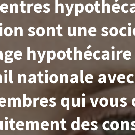
Centres hypothéca
on sont une soci
age hypothécaire 
ail nationale avec
mbres qui vous 
uitement des cons