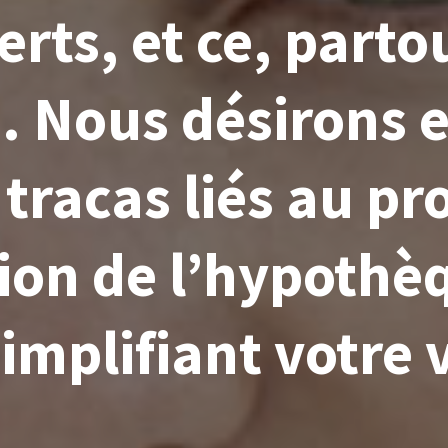
erts, et ce, parto
 Nous désirons 
 tracas liés au p
ion de l’hypothè
implifiant votre v