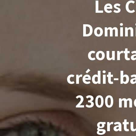
Les 
Domini
court
crédit-b
2300 me
grat