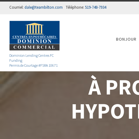
Courriel:
dale@teambilton.com
Téléphone:
519-748-7934
BONJOUR
Dominion Lending Centres FC
Funding
Permis de Courtage #FSRA 10671
À PR
HYPOT